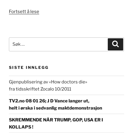
«
DET
Fortsett å lese
var
tider
det
…
»
Søk
Søk
etter:
SISTE INNLEGG
Gjenpublisering av «How doctors die»
fra tidsskriftet Zocalo 10/2011
TV2.no 08 01 26; J D Vance langer ut,
helt i ørska i sedvanlig maktdemonstrasjon
SKREMMENDE NÅR TRUMP, GOP, USA ER I
KOLLAPS !