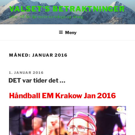
Gå
VALSET'S BETRAKTNINGER
til
etter 48 års tjeneste som lege og kirurg
innhold
Meny
MÅNED:
JANUAR 2016
PUBLISERT
1. JANUAR 2016
DET var tider det …
Håndball EM Krakow Jan 2016