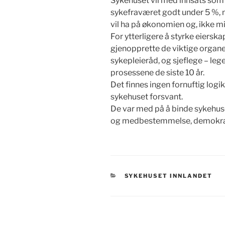
Sykehuset vil med innsats som 
sykefraværet godt under 5 %, 
vil ha på økonomien og, ikke mi
For ytterligere å styrke eiersk
gjenopprette de viktige organ
sykepleieråd, og sjeflege – leg
prosessene de siste 10 år.
Det finnes ingen fornuftig logik
sykehuset forsvant.
De var med på å binde sykehus
og medbestemmelse, demokrati
KATEGORIER
SYKEHUSET INNLANDET