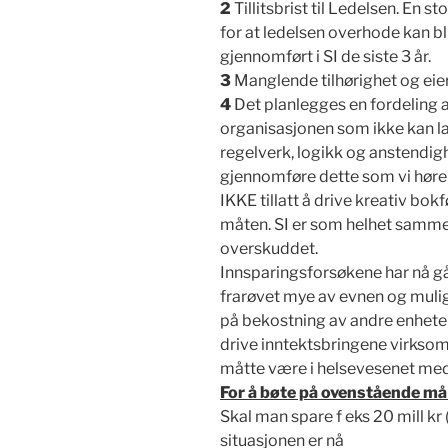
2
Tillitsbrist til Ledelsen. En st
for at ledelsen overhode kan bl
gjennomført i SI de siste 3 år.
3
Manglende tilhørighet og eier
4
Det planlegges en fordeling
organisasjonen som ikke kan l
regelverk, logikk og anstendig
gjennomføre dette som vi hører e
IKKE tillatt å drive kreativ bo
måten. SI er som helhet sam
overskuddet.
Innsparingsforsøkene har nå gåt
frarøvet mye av evnen og mulig
på bekostning av andre enheter
drive inntektsbringene virksom
måtte være i helsevesenet me
For å bøte på ovenstående må 
Skal man spare f eks 20 mill kr
situasjonen er nå