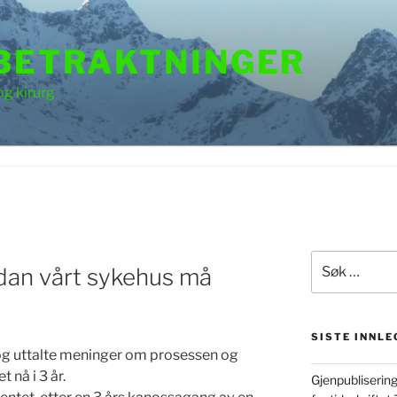
 BETRAKTNINGER
og kirurg
Søk
rdan vårt sykehus må
etter:
SISTE INNLE
og uttalte meninger om prosessen og
 nå i 3 år.
Gjenpubliserin