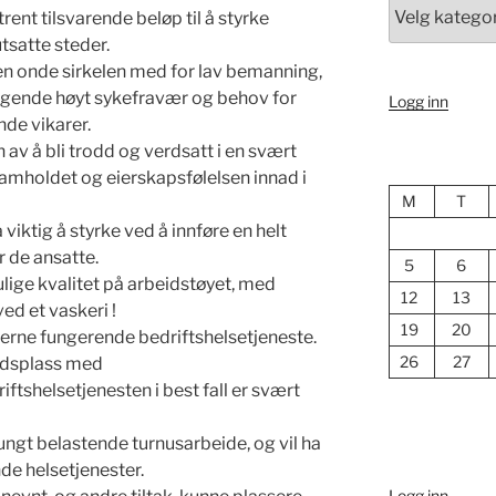
Kategori
ent tilsvarende beløp til å styrke
tsatte steder.
den onde sirkelen med for lav bemanning,
ølgende høyt sykefravær og behov for
Logg inn
nde vikarer.
n av å bli trodd og verdsatt i en svært
samholdet og eierskapsfølelsen innad i
M
T
iktig å styrke ved å innføre en helt
r de ansatte.
5
6
ulige kvalitet på arbeidstøyet, med
12
13
ed et vaskeri !
19
20
rne fungerende bedriftshelsetjeneste.
26
27
eidsplass med
ftshelsetjenesten i best fall er svært
tungt belastende turnusarbeide, og vil ha
de helsetjenester.
Logg inn