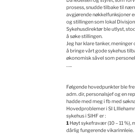
Da ledelsen og styret, som forv
prosess, snudde tilbake til næ
avgjørende nøkkelfunksjoner er
og stillingen som lokal Divisjo
Sykehusdirektør ble utlyst, stod
å søke stillingen.
Jeg har klare tanker, meninger 
å bringe vårt gode sykehus tilba
økonomisk såvel som personel
…..
Følgende hovedpunkter ble frem
adm. dir, personalsjef og en r
hadde med meg i fb med søknad
Hovedproblemer i SI LIllehamme
sykehus i SIHF er :
1
Høyt sykefravær (10 – 11 %),
dårlig fungerende vikarinnleie.