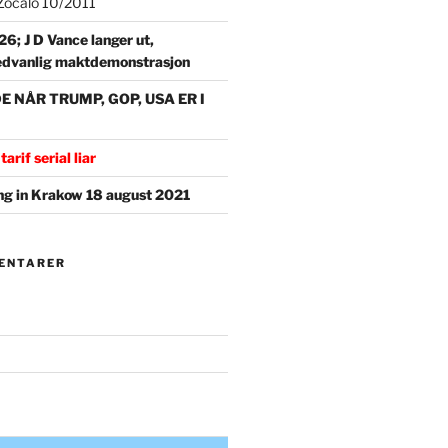
t Zocalo 10/2011
6; J D Vance langer ut,
 sedvanlig maktdemonstrasjon
NÅR TRUMP, GOP, USA ER I
tarif serial liar
g in Krakow 18 august 2021
ENTARER