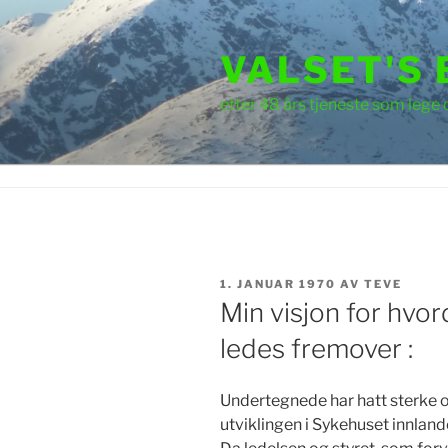
Gå
til
VALSET'S
innhold
etter 48 års tjeneste som lege 
PUBLISERT
1. JANUAR 1970
AV
TEVE
Min visjon for hvo
ledes fremover :
Undertegnede har hatt sterke 
utviklingen i Sykehuset innlandet