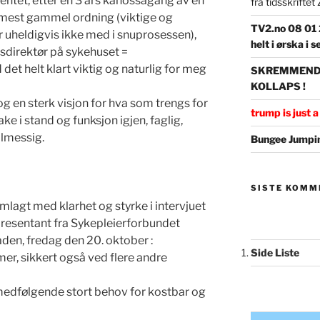
entet, etter en 3 års kanossagang av en
fra tidsskrifte
rmest gammel ordning (viktige og
TV2.no 08 01 2
 uheldigvis ikke med i snuprosessen),
helt i ørska i
nsdirektør på sykehuset =
 det helt klart viktig og naturlig for meg
SKREMMENDE 
KOLLAPS !
og en sterk visjon for hva som trengs for
trump is just a 
ke i stand og funksjon igjen, faglig,
lmessig.
Bungee Jumpin
SISTE KOMM
lagt med klarhet og styrke i intervjuet
epresentant fra Sykepleierforbundet
en, fredag den 20. oktober :
Side Liste
r, sikkert også ved flere andre
 medfølgende stort behov for kostbar og