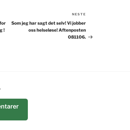
NESTE
Neste
innlegg
for
Som jeg har sagt det selv! Vi jobber
g !
oss helseløse! Aftenposten
081106.
T
ntarer