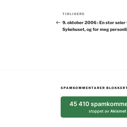
Innleggsnavigasjon
Forrige
TIDLIGERE
innlegg
9. oktober 2006 : En stor seier 
Sykehuset, og for meg personli
SPAMKOMMENTARER BLOKKER
45 410 spamkomme
stoppet av
Akismet