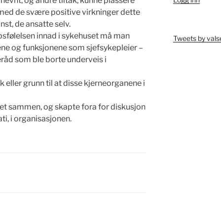
nevnt, og andre tiltak, kunne plassere
med de svære positive virkninger dette
nst, de ansatte selv.
apsfølelsen innad i sykehuset må man
Tweets by vals
ene og funksjonene som sjefsykepleier –
eråd som ble borte underveis i
k eller grunn til at disse kjerneorganene i
et sammen, og skapte fora for diskusjon
, i organisasjonen.