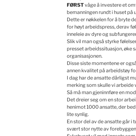
FØRST
våge å investere et omtr
bemanningen rundt i huset på u
Dette er nøkkelen for å bryte 
for høyt arbeidspress, derav f
inneleie av dyre og subfungere
Slik vil man også styrke følelse
presset arbeidssituasjon, øke 
organisasjonen.
Disse siste momentene er også v
annen kvalitet på arbeidstøy fo
I dag har de ansatte dårligst m
merking som skulle vi arbeide v
Så må man gjeninnføre en mode
Det dreier seg om en stor arb
henimot 1000 ansatte, der bedri
lite synlig.
En stor del av de ansatte går i 
svært stor nytte av forebyggen