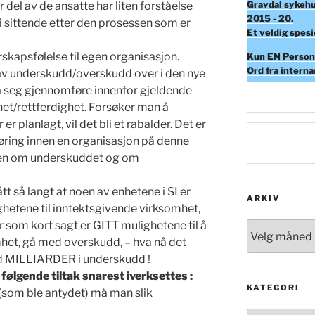
Gravdal sykehu
or del av de ansatte har liten forståelse
2015 - 20.
i sittende etter den prosessen som er
Et veldig spesi
skapsfølelse til egen organisasjon.
Kun EN Person 
Ord fra intern
 av underskudd/overskudd over i den nye
a seg gjennomføre innenfor gjeldende
het/rettferdighet. Forsøker man å
r planlagt, vil det bli et rabalder. Det er
kføring innen en organisasjon på denne
men om underskuddet og om
t så langt at noen av enhetene i SI er
ARKIV
hetene til inntektsgivende virksomhet,
 som kort sagt er GITT mulighetene til å
Arkiv
het, gå med overskudd, – hva nå det
d MILLIARDER i underskudd !
følgende tiltak snarest iverksettes :
KATEGORI
 (som ble antydet) må man slik