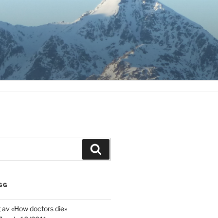
Søk
GG
g av «How doctors die»