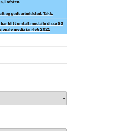
s, Lofoten.
elt og godt arbeidsted. Takk.
har blitt omtalt med alle disse 80
asjonale media jan-feb 2021