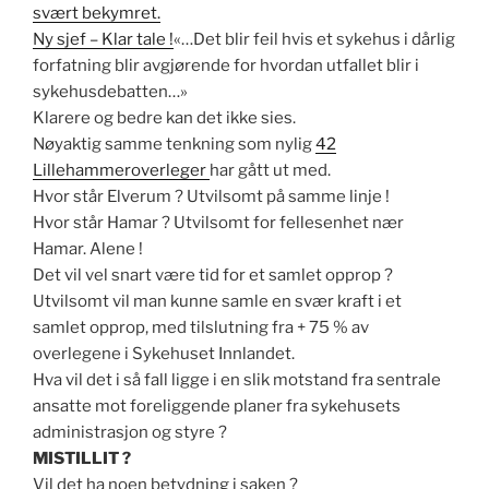
svært bekymret.
Ny sjef – Klar tale !
«…Det blir feil hvis et sykehus i dårlig
forfatning blir avgjørende for hvordan utfallet blir i
sykehusdebatten…»
Klarere og bedre kan det ikke sies.
Nøyaktig samme tenkning som nylig
42
Lillehammeroverleger
har gått ut med.
Hvor står Elverum ? Utvilsomt på samme linje !
Hvor står Hamar ? Utvilsomt for fellesenhet nær
Hamar. Alene !
Det vil vel snart være tid for et samlet opprop ?
Utvilsomt vil man kunne samle en svær kraft i et
samlet opprop, med tilslutning fra + 75 % av
overlegene i Sykehuset Innlandet.
Hva vil det i så fall ligge i en slik motstand fra sentrale
ansatte mot foreliggende planer fra sykehusets
administrasjon og styre ?
MISTILLIT ?
Vil det ha noen betydning i saken ?