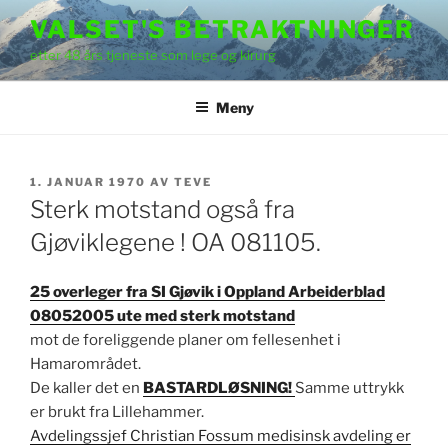
Gå
VALSET'S BETRAKTNINGER
til
etter 48 års tjeneste som lege og kirurg
innhold
Meny
PUBLISERT
1. JANUAR 1970
AV
TEVE
Sterk motstand også fra
Gjøviklegene ! OA 081105.
25 overleger fra SI Gjøvik i Oppland Arbeiderblad
08052005 ute med sterk motstand
mot de foreliggende planer om fellesenhet i
Hamarområdet.
De kaller det en
BASTARDLØSNING!
Samme uttrykk
er brukt fra Lillehammer.
Avdelingssjef Christian Fossum medisinsk avdeling er