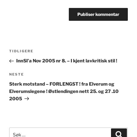
Innleggsnavigasjon
Forrige
TIDLIGERE
innlegg
InnSI’a Nov 2005 nr 8. – I kjent lavkritisk stil !
Neste
NESTE
innlegg
Sterk motstand – FORLENGST ! fra Elverum og
Elverumslegene ! Østlendingen nett 25. og 27 .10
2005
Søk
Søk