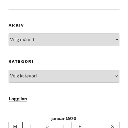
ARKIV
Arkiv
KATEGORI
Kategori
Logg inn
januar 1970
M
T
O
T
F
L
S