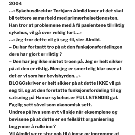
2004
…»Sykehusdirektør Torbjørn Almlid lover at det skal
bli tettere samarbeid med primærhelsetjenesten.
Han tror at problemene med å få pasientene til riktig
sykehus, vil gå over veldig fort…»
…»Jeg tror dette vil gå seg til, sier Almlid.
– Du har fortsatt tro på at den funksjonsfordelingen
dere har gjort er riktig ?
– Den har jeg ikke mistet troen på. Jeg er helt sikker
på at den er riktig. Men jeg er smertelig klar over at
det er vi som har bevisbyrden…»
BLOGGskriver er helt sikker på at dette IKKE vil gå
seg til, og at den foretatte funksjonsfordeling til og
satsning på Hamar sykehus er FULLSTENDIG gal.
Faglig sett såvel som økonomisk sett.
Undres på hva som evt vil skje når eksemplene og
bevisene på at dette er en feilslått organisering
begynner å rulle inn ?
Vil Almlid være stor nok til å innse og innrømme at