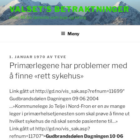
Gå
VALSET'S BETRAKTNINGER
til
etter 48 års tjeneste som lege og kirurg
innhold
Meny
PUBLISERT
1. JANUAR 1970
AV
TEVE
Primærlegene har problemer med
å finne «rett sykehus»
Link gått ut http://gd.no/vis_sak.asp?refnum=11699″
Gudbrandsdølen Dagningen 09 06 2004
…»Kommunelege Jo Telje i Nord-Fron er en av mange
leger i primærhelsetjenesten som skal prøve å finne ut
hvilket sykehus de nå skal sende pasientene til…»
Link gått ut http://gd.no/vis_sak.asp?
refnum=11707″>
Gudbrandsdølen Dagningen 10 06