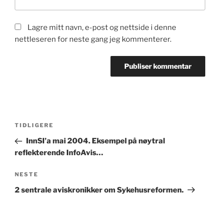
Lagre mitt navn, e-post og nettside i denne
nettleseren for neste gang jeg kommenterer.
Innleggsnavigasjon
Forrige
TIDLIGERE
innlegg
InnSI’a mai 2004. Eksempel på nøytral
reflekterende InfoAvis…
Neste
NESTE
innlegg
2 sentrale aviskronikker om Sykehusreformen.