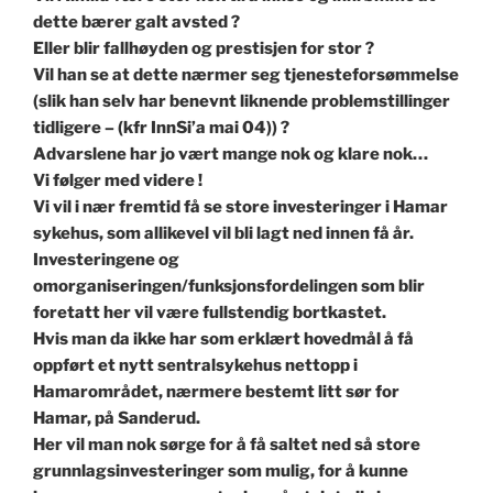
dette bærer galt avsted ?
Eller blir fallhøyden og prestisjen for stor ?
Vil han se at dette nærmer seg tjenesteforsømmelse
(slik han selv har benevnt liknende problemstillinger
tidligere – (kfr InnSi’a mai 04)) ?
Advarslene har jo vært mange nok og klare nok…
Vi følger med videre !
Vi vil i nær fremtid få se store investeringer i Hamar
sykehus, som allikevel vil bli lagt ned innen få år.
Investeringene og
omorganiseringen/funksjonsfordelingen som blir
foretatt her vil være fullstendig bortkastet.
Hvis man da ikke har som erklært hovedmål å få
oppført et nytt sentralsykehus nettopp i
Hamarområdet, nærmere bestemt litt sør for
Hamar, på Sanderud.
Her vil man nok sørge for å få saltet ned så store
grunnlagsinvesteringer som mulig, for å kunne