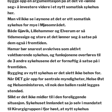
bygge opp en argumentasjon på at det vil «lønne
seg» å investere videre i et nytt somatisk sykehus
her.
Man vil ikke se i øynene at det er ett somatisk
sykehus for mye i Mjøsområdet.
Både Gjøvik, Lillehammer og Elverum er så
tidsmessige og store at det lønner seg å satse på
dem også i fremtiden.
Hamar bør snarest avskrives som aktivt
vaktbærende sykehus, og funksjonene overføres til
de 3 andre sykehusene det er fornuftig å satse på i
fremtiden.
Bygging av nytt sykehus er det slett ikke behov for.
Når DET går opp for sentrale myndigheter, Helse Øst
og Helseministeren, vil nok den ballen raskt legges
stendød.
Slikt er det ikke midler til i den foreliggende
situasjon. Sykehuset Innlandet sa jo selv i mandatet
til Kirurgigruppen i fjor høst, at nytt sykehus