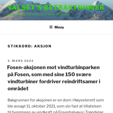
Gå
VALSET'S BETRAKTNINGER
til
etter 48 års tjeneste som lege og kirurg
innhold
Meny
STIKKORD:
AKSJON
PUBLISERT
3. MARS 2023
Fosen-aksjonen mot vindturbinparken
på Fosen, som med sine 150 svære
vindturbiner fordriver reindriftsamer i
området
Bakgrunnen for aksjonen er en dom i Høyesterett som
ble avsagt 11. oktober 2021, som slo fast at tillatelsen
til byggingen av vindkraft på Fosenhalvøya i Trøndelag,