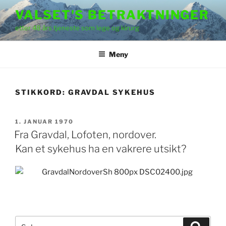
Gå
VALSET'S BETRAKTNINGER
til
etter 48 års tjeneste som lege og kirurg
innhold
Meny
STIKKORD:
GRAVDAL SYKEHUS
PUBLISERT
1. JANUAR 1970
Fra Gravdal, Lofoten, nordover.
Kan et sykehus ha en vakrere utsikt?
Søk
Søk