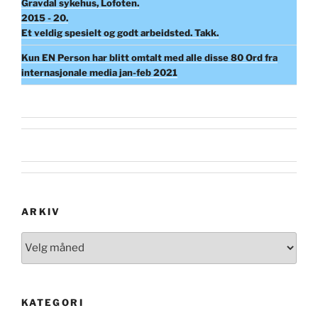
Gravdal sykehus, Lofoten.
2015 - 20.
Et veldig spesielt og godt arbeidsted. Takk.
Kun EN Person har blitt omtalt med alle disse 80 Ord fra
internasjonale media jan-feb 2021
ARKIV
Arkiv
KATEGORI