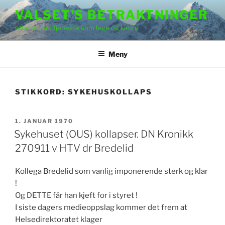
Gå
VALSET'S BETRAKTNINGER
til
etter 48 års tjeneste som lege og kirurg
innhold
Meny
STIKKORD:
SYKEHUSKOLLAPS
PUBLISERT
1. JANUAR 1970
Sykehuset (OUS) kollapser. DN Kronikk
270911 v HTV dr Bredelid
Kollega Bredelid som vanlig imponerende sterk og klar
!
Og DETTE får han kjeft for i styret !
I siste dagers medieoppslag kommer det frem at
Helsedirektoratet klager