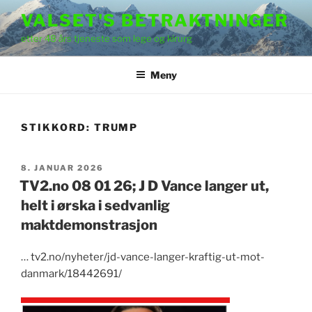
Gå
VALSET'S BETRAKTNINGER
til
etter 48 års tjeneste som lege og kirurg
innhold
Meny
STIKKORD:
TRUMP
PUBLISERT
8. JANUAR 2026
TV2.no 08 01 26; J D Vance langer ut,
helt i ørska i sedvanlig
maktdemonstrasjon
… tv2.no/nyheter/jd-vance-langer-kraftig-ut-mot-
danmark/18442691/