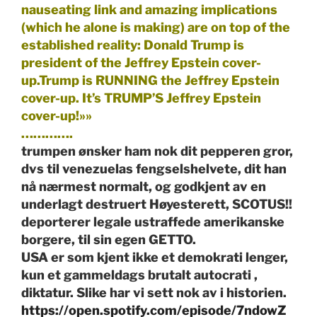
nauseating link and amazing implications
(which he alone is making) are on top of the
established reality: Donald Trump is
president of the Jeffrey Epstein cover-
up.Trump is RUNNING the Jeffrey Epstein
cover-up. It’s TRUMP’S Jeffrey Epstein
cover-up!»»
………….
trumpen ønsker ham nok dit pepperen gror,
dvs til venezuelas fengselshelvete, dit han
nå nærmest normalt, og godkjent av en
underlagt destruert Høyesterett, SCOTUS!!
deporterer legale ustraffede amerikanske
borgere, til sin egen GETTO.
USA er som kjent ikke et demokrati lenger,
kun et gammeldags brutalt autocrati ,
diktatur. Slike har vi sett nok av i historien.
https://open.spotify.com/episode/7ndowZ