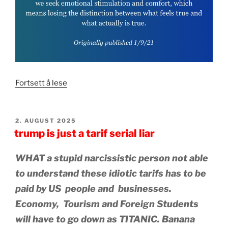
«
SKREMMENDE
Fortsett å lese
NÅR
TRUMP,
GOP,
PUBLISERT
2. AUGUST 2025
USA
trump is just a tarif serial liar
ER
I
WHAT a stupid narcissistic person not able
KOLLAPS
to understand these idiotic tarifs has to be
!
»
paid by US people and businesses.
Economy, Tourism and Foreign Students
will have to go down as TITANIC.
Banana