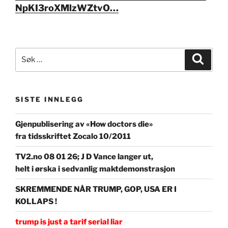
NpKI3roXMlzWZtvO…
Søk
Søk
etter:
SISTE INNLEGG
Gjenpublisering av «How doctors die»
fra tidsskriftet Zocalo 10/2011
TV2.no 08 01 26; J D Vance langer ut,
helt i ørska i sedvanlig maktdemonstrasjon
SKREMMENDE NÅR TRUMP, GOP, USA ER I
KOLLAPS !
trump is just a tarif serial liar