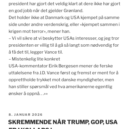
president har gjort det veldig klart at dere ikke har gjort
en god jobb når det gjelder Grønland.
Det holder ikke at Danmark og USA kjempet på samme
side under andre verdenskrig, eller «kjempet sammen i
krigen mot terror», mener han.
– Vi vil sikre at vi beskytter USAs interesser, og jeg tror
presidenten er villig til å gå så langt som nødvendig for
å få det til, legger Vance til.
– Mistenkelig lite konkret
USA-kommentator Eirik Bergesen mener de ferske
uttalelsene fra J.D. Vance først og fremst er ment for å
opprettholde trykket mot danske myndigheter, men
han stiller spørsmål ved hva amerikanerne egentlig
ønsker å oppnå. . .»»
PUBLISERT
8. JANUAR 2026
SKREMMENDE NÅR TRUMP, GOP, USA