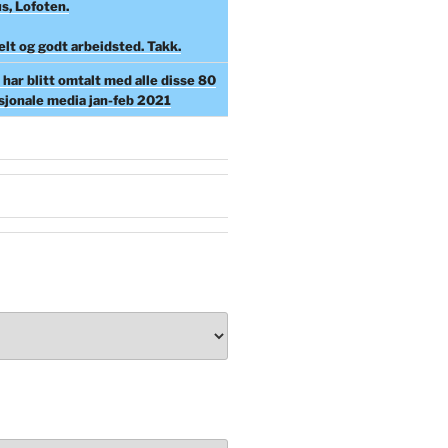
s, Lofoten.
elt og godt arbeidsted. Takk.
har blitt omtalt med alle disse 80
asjonale media jan-feb 2021