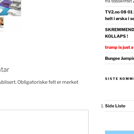
fra tidsskrifte
TV2.no 08 01 2
helt i ørska i
SKREMMENDE 
KOLLAPS !
trump is just a 
Bungee Jumpin
tar
SISTE KOMM
blisert.
Obligatoriske felt er merket
Side Liste