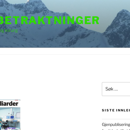
 BETRAKTNINGER
og kirurg
Søk
etter:
SISTE INNLE
Gjenpubliserin