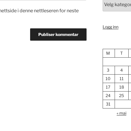
Kategori
nettside i denne nettleseren for neste
Logg inn
M
T
3
4
10
11
17
18
24
25
31
« mai