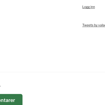
Logg inn
Tweets by vals
T
ntarer