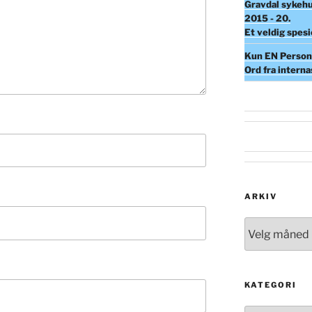
Gravdal sykehu
2015 - 20.
Et veldig spesi
Kun EN Person 
Ord fra intern
ARKIV
Arkiv
KATEGORI