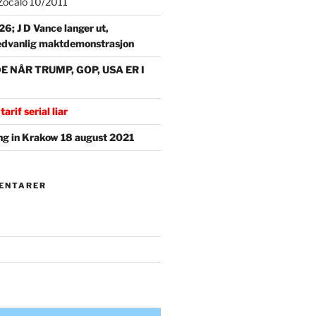
t Zocalo 10/2011
6; J D Vance langer ut,
 sedvanlig maktdemonstrasjon
NÅR TRUMP, GOP, USA ER I
tarif serial liar
g in Krakow 18 august 2021
ENTARER