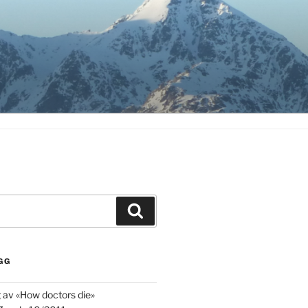
Søk
GG
g av «How doctors die»