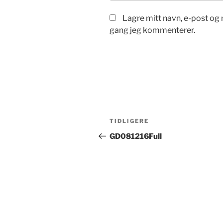
Lagre mitt navn, e-post og 
gang jeg kommenterer.
Innleggsnavigasjon
Forrige
TIDLIGERE
innlegg
GD081216Full