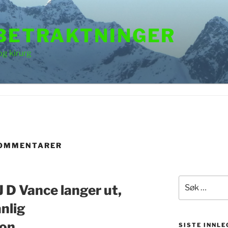
 BETRAKTNINGER
og kirurg
KOMMENTARER
Søk
 D Vance langer ut,
etter:
anlig
on
SISTE INNLE