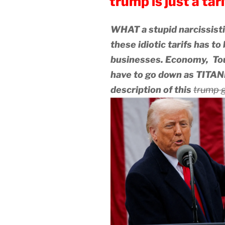
trump is just a tarif
I
KOLLAPS
!
»
WHAT a stupid narcissisti
these idiotic tarifs has t
businesses. Economy, Tou
have to go down as TITAN
description of this
trump 