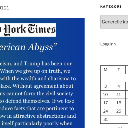
KATEGORI
1.21
Kategori
Logg inn
M
T
3
4
10
11
17
18
24
25
31