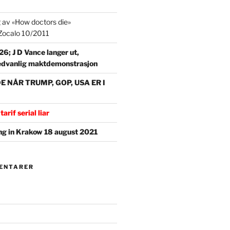
g av «How doctors die»
t Zocalo 10/2011
6; J D Vance langer ut,
 sedvanlig maktdemonstrasjon
NÅR TRUMP, GOP, USA ER I
tarif serial liar
g in Krakow 18 august 2021
ENTARER