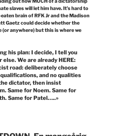
inding out how MUCH of a dictatorship
e slaves will let him have. It’s hard to
m-eaten brain of RFK Jr and the Madison
tt Gaetz could decide whether the
e (or anywhere) but this is where we
 his plan: I decide, I tell you
or else. We are already HERE:
scist road: deliberately choose
qualifications, and no qualities
he dictator, then insist
em. Same for Noem. Same for
h. Same for Patel…..»