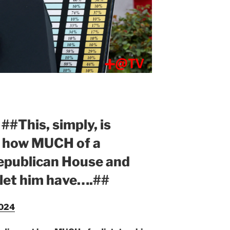
##This, simply, is
t how MUCH of a
Republican House and
 let him have….##
2024