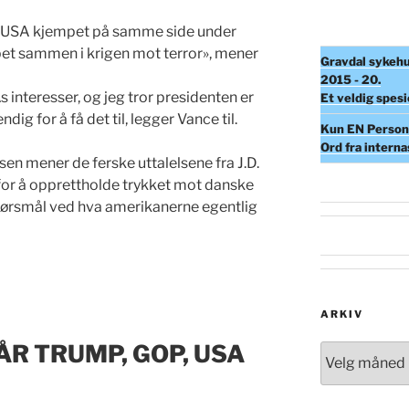
g USA kjempet på samme side under
pet sammen i krigen mot terror», mener
Gravdal sykehu
2015 - 20.
As interesser, og jeg tror presidenten er
Et veldig spesi
ndig for å få det til, legger Vance til.
Kun EN Person 
Ord fra intern
n mener de ferske uttalelsene fra J.D.
for å opprettholde trykket mot danske
spørsmål ved hva amerikanerne egentlig
ARKIV
R TRUMP, GOP, USA
Arkiv