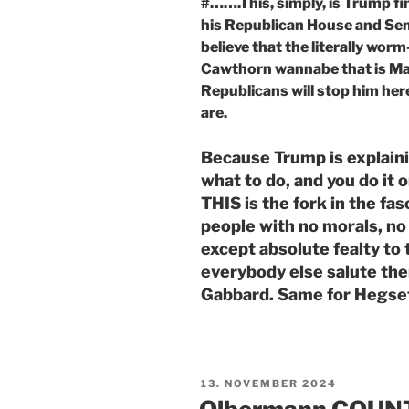
#…….This, simply, is Trump f
his Republican House and Senat
believe that the literally wor
Cawthorn wannabe that is Ma
Republicans will stop him her
are.
Because Trump is explaining
what to do, and you do it 
THIS is the fork in the fa
people with no morals, no 
except absolute fealty to t
everybody else salute th
Gabbard. Same for Hegset
PUBLISERT
13. NOVEMBER 2024