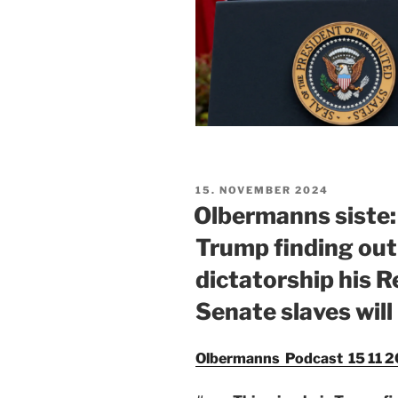
PUBLISERT
15. NOVEMBER 2024
Olbermanns siste: 
Trump finding ou
dictatorship his 
Senate slaves will
Olbermanns Podcast 15 11 