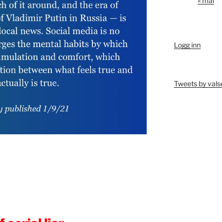
« mai
Logg inn
Tweets by vals
E