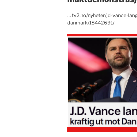
… tv2.no/nyheter/jd-vance-lan
danmark/18442691/