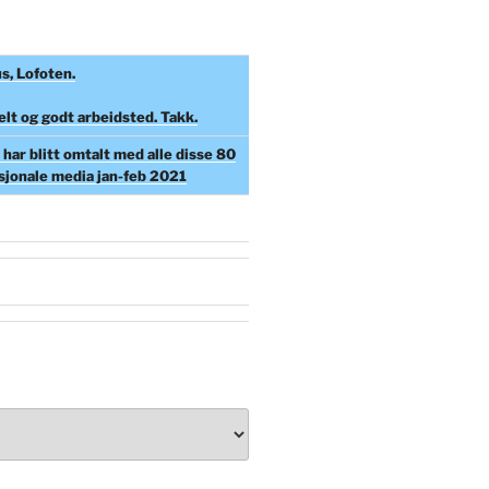
s, Lofoten.
elt og godt arbeidsted. Takk.
har blitt omtalt med alle disse 80
asjonale media jan-feb 2021