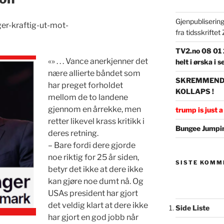
Gjenpubliserin
ger-kraftig-ut-mot-
fra tidsskrifte
TV2.no 08 01 2
«» . . . Vance anerkjenner det
helt i ørska i
nære allierte båndet som
SKREMMENDE 
har preget forholdet
KOLLAPS !
mellom de to landene
gjennom en årrekke, men
trump is just a 
retter likevel krass kritikk i
Bungee Jumpin
deres retning.
– Bare fordi dere gjorde
noe riktig for 25 år siden,
SISTE KOMM
betyr det ikke at dere ikke
kan gjøre noe dumt nå. Og
USAs president har gjort
det veldig klart at dere ikke
Side Liste
har gjort en god jobb når