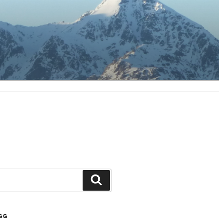
Søk
GG