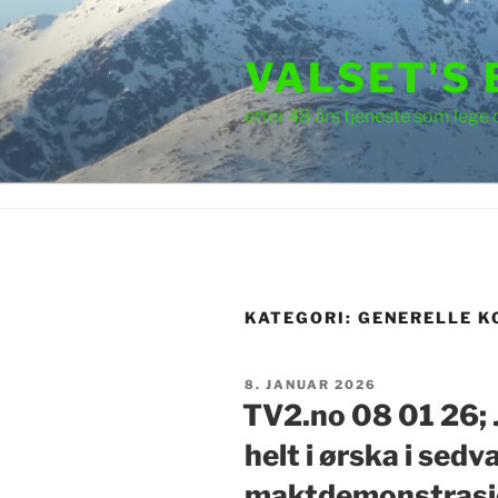
Gå
til
VALSET'S
innhold
etter 48 års tjeneste som lege 
KATEGORI:
GENERELLE 
PUBLISERT
8. JANUAR 2026
TV2.no 08 01 26; J
helt i ørska i sedv
maktdemonstrasj