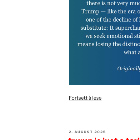
«
SKREMMEND
Fortsett å lese
NÅR
TRUMP,
GOP,
USA
PUBLISERT
2. AUGUST 2025
ER