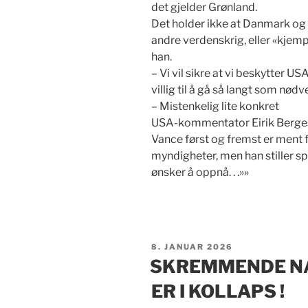
det gjelder Grønland.
Det holder ikke at Danmark o
andre verdenskrig, eller «kjem
han.
– Vi vil sikre at vi beskytter US
villig til å gå så langt som nødve
– Mistenkelig lite konkret
USA-kommentator Eirik Bergese
Vance først og fremst er ment 
myndigheter, men han stiller 
ønsker å oppnå. . .»»
PUBLISERT
8. JANUAR 2026
SKREMMENDE NÅ
ER I KOLLAPS !