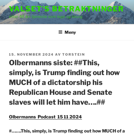
Gå
VALSET'S BETRAKTNINGER
til
etter 48 års tjeneste som lege og kirurg
innhold
Meny
PUBLISERT
15. NOVEMBER 2024
AV
TORSTEIN
Olbermanns siste: ##This,
simply, is Trump finding out how
MUCH of a dictatorship his
Republican House and Senate
slaves will let him have….##
Olbermanns Podcast 15 11 2024
#…….This, simply, is Trump finding out how MUCH of a