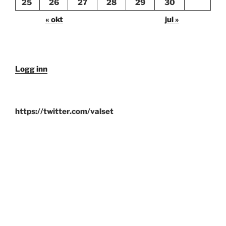
25
26
27
28
29
30
« okt
jul »
Logg inn
https://twitter.com/valset