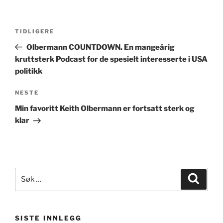
Innleggsnavigasjon
Forrige
TIDLIGERE
innlegg
Olbermann COUNTDOWN. En mangeårig
kruttsterk Podcast for de spesielt interesserte i USA
politikk
Neste
NESTE
innlegg
Min favoritt Keith Olbermann er fortsatt sterk og
klar
Søk
Søk
etter:
SISTE INNLEGG