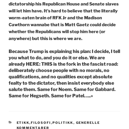
dictatorship his Republican House and Senate slaves
will let him have. It’s hard to believe that the literally
worm-eaten brain of RFK Jr and the Madison
Cawthorn wannabe that is Matt Gaetz could decide
whether the Republicans will stop him here (or
anywhere) but this is where we are.
Because Trump is explaining his plan: I decide, I tell
you what to do, and you do it or else. We are
already HERE: THIS is the fork in the fascist road:
deliberately choose people with no morals, no
qualifications, and no qualities except absolute
fealty to the dictator, then insist everybody else
salute them. Same for Noem. Same for Gabbard.
Same for Hegseth. Same for Patel…..»
KATEGORIER
ETIKK,FILOSOFI,POLITIKK
,
GENERELLE
KOMMENTARER