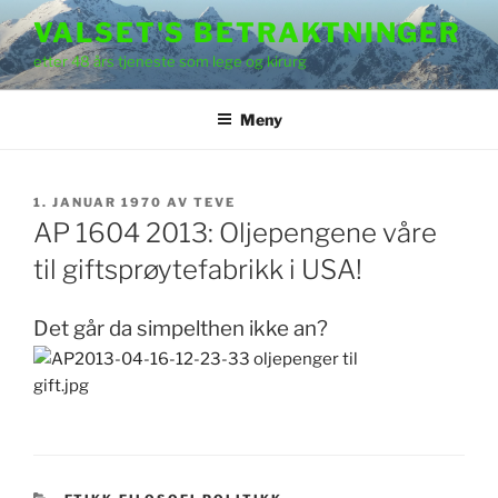
Gå
VALSET'S BETRAKTNINGER
til
etter 48 års tjeneste som lege og kirurg
innhold
Meny
PUBLISERT
1. JANUAR 1970
AV
TEVE
AP 1604 2013: Oljepengene våre
til giftsprøytefabrikk i USA!
Det går da simpelthen ikke an?