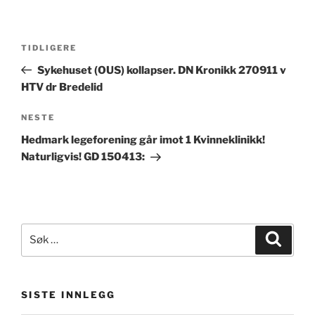
Innleggsnavigasjon
Forrige
TIDLIGERE
innlegg
Sykehuset (OUS) kollapser. DN Kronikk 270911 v
HTV dr Bredelid
Neste
NESTE
innlegg
Hedmark legeforening går imot 1 Kvinneklinikk!
Naturligvis! GD 150413:
Søk
Søk
etter:
SISTE INNLEGG