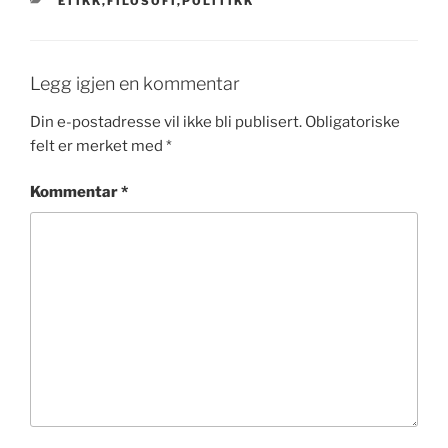
KATEGORIER
ETIKK,FILOSOFI,POLITIKK
Legg igjen en kommentar
Din e-postadresse vil ikke bli publisert.
Obligatoriske
felt er merket med
*
Kommentar
*