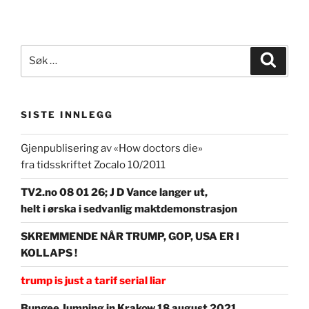
Søk
Søk
etter:
SISTE INNLEGG
Gjenpublisering av «How doctors die»
fra tidsskriftet Zocalo 10/2011
TV2.no 08 01 26; J D Vance langer ut,
helt i ørska i sedvanlig maktdemonstrasjon
SKREMMENDE NÅR TRUMP, GOP, USA ER I
KOLLAPS !
trump is just a tarif serial liar
Bungee Jumping in Krakow 18 august 2021