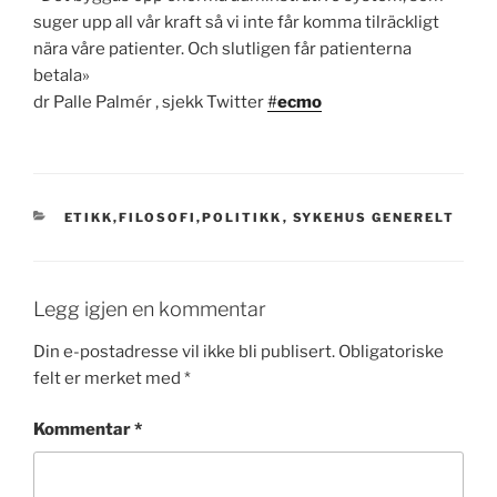
suger upp all vår kraft så vi inte får komma tilräckligt
nära våre patienter. Och slutligen får patienterna
betala»
dr Palle Palmér ,
sjekk Twitter
#
ecmo
KATEGORIER
ETIKK,FILOSOFI,POLITIKK
,
SYKEHUS GENERELT
Legg igjen en kommentar
Din e-postadresse vil ikke bli publisert.
Obligatoriske
felt er merket med
*
Kommentar
*