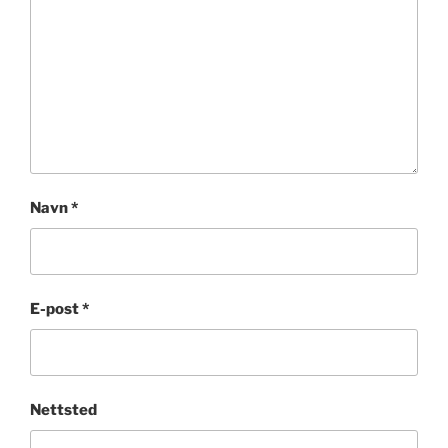
Navn
*
E-post
*
Nettsted