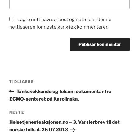
Lagre mitt navn, e-post og nettside i denne
nettleseren for neste gang jeg kommenterer.
Innleggsnavigasjon
Forrige
TIDLIGERE
innlegg
Tankevekkende og følsom dokumentar fra
ECMO-senteret på Karolinska.
Neste
NESTE
innlegg
Helsetjenesteaksjonen.no – 3. Varslerbrev til det
norske folk. d. 26 07 2013