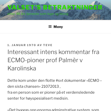
Gå
VALSET'S BETRAKTNINGER
til
etter 48 års tjeneste som lege og kirurg
innhold
Meny
PUBLISERT
1. JANUAR 1970
AV
TEVE
Interessant intens kommentar fra
ECMO-pioner prof Palmèr v
Karolinska
Dette kom under den flotte #svt dokumentar «ECMO –
den sista chansen» 21072013 ,
fra en person som er pioner på et verdensledende
senter for høyspesialisert medisin.
«Det byggas opp enorma adminstrative system, som