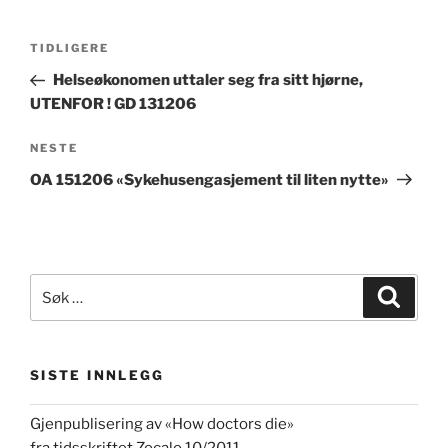
Innleggsnavigasjon
Forrige
TIDLIGERE
innlegg
Helseøkonomen uttaler seg fra sitt hjørne,
UTENFOR ! GD 131206
Neste
NESTE
innlegg
OA 151206 «Sykehusengasjement til liten nytte»
Søk
Søk
etter:
SISTE INNLEGG
Gjenpublisering av «How doctors die»