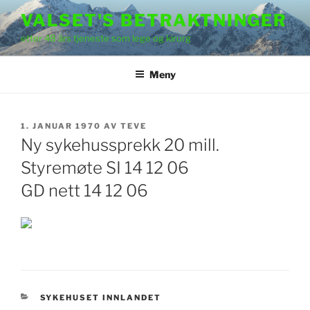
Gå
VALSET'S BETRAKTNINGER
til
etter 48 års tjeneste som lege og kirurg
innhold
Meny
PUBLISERT
1. JANUAR 1970
AV
TEVE
Ny sykehussprekk 20 mill.
Styremøte SI 14 12 06
GD nett 14 12 06
KATEGORIER
SYKEHUSET INNLANDET