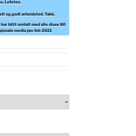
s, Lofoten.
elt og godt arbeidsted. Takk.
har blitt omtalt med alle disse 80
asjonale media jan-feb 2021