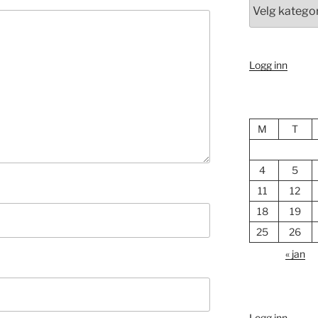
Kategori
Logg inn
M
T
4
5
11
12
18
19
25
26
« jan
Logg inn