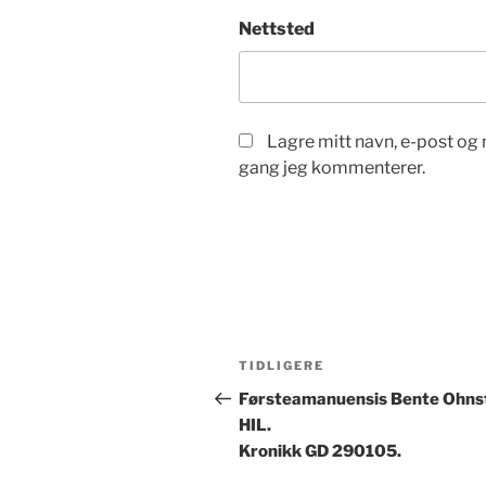
Nettsted
Lagre mitt navn, e-post og 
gang jeg kommenterer.
Innleggsnavigasjon
Forrige
TIDLIGERE
innlegg
Førsteamanuensis Bente Ohns
HIL.
Kronikk GD 290105.