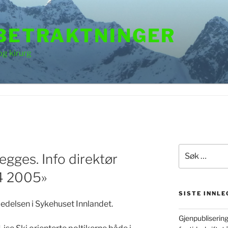
 BETRAKTNINGER
og kirurg
Søk
egges. Info direktør
etter:
04 2005»
SISTE INNLE
edelsen i Sykehuset Innlandet.
Gjenpubliserin