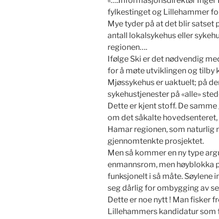
«….Informasjonsdirektør Inger L
fylkestinget og Lillehammer 
Mye tyder på at det blir satset
antall lokalsykehus eller sykeh
regionen….
Ifølge Ski er det nødvendig me
for å møte utviklingen og tilb
Mjøssykehus er uaktuelt; på de
sykehustjenester på «alle» sted
Dette er kjent stoff. De samm
om det såkalte hovedsenteret, s
Hamar regionen, som naturlig n
gjennomtenkte prosjektet.
Men så kommer en ny type arg
enmannsrom, men høyblokka på 
funksjonelt i så måte. Søylene i
seg dårlig for ombygging av 
Dette er noe nytt ! Man fisker 
Lillehammers kandidatur som f