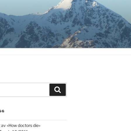
Søk
GG
g av «How doctors die»