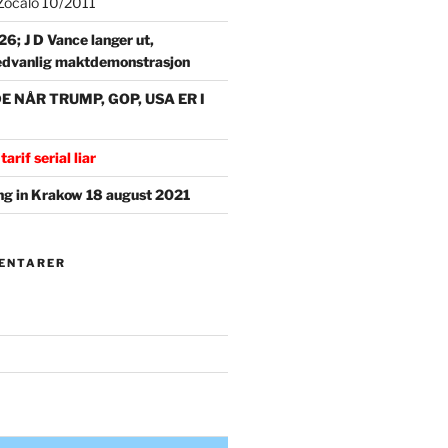
t Zocalo 10/2011
6; J D Vance langer ut,
 sedvanlig maktdemonstrasjon
NÅR TRUMP, GOP, USA ER I
tarif serial liar
g in Krakow 18 august 2021
ENTARER