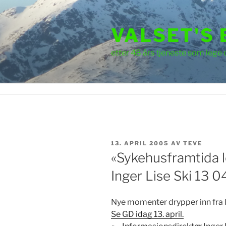
Gå
til
VALSET'S
innhold
etter 48 års tjeneste som lege 
PUBLISERT
13. APRIL 2005
AV
TEVE
«Sykehusframtida l
Inger Lise Ski 13 
Nye momenter drypper inn fra l
Se GD idag 13. april.