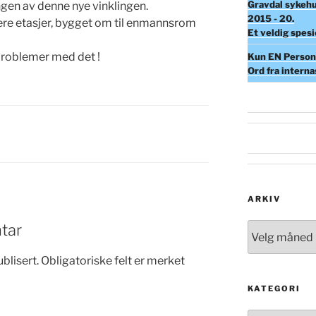
Gravdal sykehu
ingen av denne nye vinklingen.
2015 - 20.
i flere etasjer, bygget om til enmannsrom
Et veldig spesi
 problemer med det !
Kun EN Person 
Ord fra intern
ARKIV
tar
Arkiv
blisert.
Obligatoriske felt er merket
KATEGORI