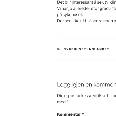
Det blir interessant å se utvikl
Vi har jo allerede i stor grad, 
på sykehuset.
Det ser ikke ut til å være noen
KATEGORIER
SYKEHUSET INNLANDET
Legg igjen en kommen
Din e-postadresse vil ikke bli pu
med
*
Kommentar
*