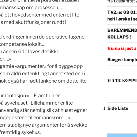
ise Ski orienterte poltikerne både i
fra tidsskrifte
formansskap om prosessen….
TV2.no 08 01 2
 på ett hovedsenter med enten et lite
helt i ørska i
us med akuttfunksjoner rundt i
SKREMMENDE 
d endringer innen de operative fagene,
KOLLAPS !
y kompetanse lokalt….
trump is just a 
n annen side loves det ikke
er….»
Bungee Jumpin
e gamle «argumenter» for å bygge opp
om aldri er tenkt lagt annet sted enn i
ok også har født tankene om dette lite
SISTE KOMM
umentasjon:»….Framtida er
sykehuset i Lillehammer er lite
Side Liste
nnvendig står nemlig slik at huset egner
sengepostene til enmannsrom….»
frem stadig nye argumenter for å svekke
remtidig sykehus.