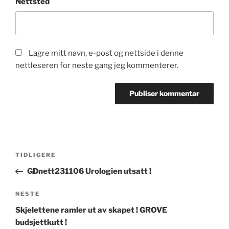
Nettsted
Lagre mitt navn, e-post og nettside i denne
nettleseren for neste gang jeg kommenterer.
Innleggsnavigasjon
Forrige
TIDLIGERE
innlegg
GDnett231106 Urologien utsatt !
Neste
NESTE
innlegg
Skjelettene ramler ut av skapet ! GROVE
budsjettkutt !