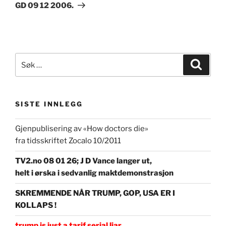
GD 09 12 2006.
Søk
Søk
etter:
SISTE INNLEGG
Gjenpublisering av «How doctors die»
fra tidsskriftet Zocalo 10/2011
TV2.no 08 01 26; J D Vance langer ut,
helt i ørska i sedvanlig maktdemonstrasjon
SKREMMENDE NÅR TRUMP, GOP, USA ER I
KOLLAPS !
trump is just a tarif serial liar