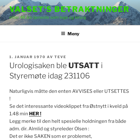
Gå
VALSET'S BETRAKTNINGER
til
etter 48 års tjeneste som lege og kirurg
innhold
Meny
PUBLISERT
1. JANUAR 1970
AV
TEVE
Urologisaken ble
UTSATT
i
Styremøte idag 231106
Naturligvis måtte den enten AVVISES eller UTSETTES
!
Se det interessante videoklippet fra Østnytt i kveld på
1.48 min
HER !
Legg merke til den helt spesielle holdningen fra både
adm. dir. Almlid og styreleder Olsen :
Det er ikke SAKEN som er problemet,